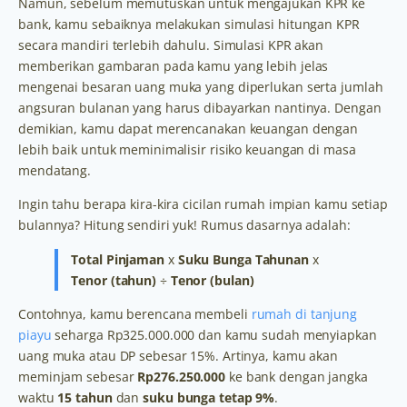
Namun, sebelum memutuskan untuk mengajukan KPR ke
bank, kamu sebaiknya melakukan simulasi hitungan KPR
secara mandiri terlebih dahulu. Simulasi KPR akan
memberikan gambaran pada kamu yang lebih jelas
mengenai besaran uang muka yang diperlukan serta jumlah
angsuran bulanan yang harus dibayarkan nantinya. Dengan
demikian, kamu dapat merencanakan keuangan dengan
lebih baik untuk meminimalisir risiko keuangan di masa
mendatang.
Ingin tahu berapa kira-kira cicilan rumah impian kamu setiap
bulannya? Hitung sendiri yuk! Rumus dasarnya adalah:
Total Pinjaman
x
Suku Bunga Tahunan
x
Tenor (tahun)
÷
Tenor (bulan)
Contohnya, kamu berencana membeli
rumah di tanjung
piayu
seharga Rp325.000.000 dan kamu sudah menyiapkan
uang muka atau DP sebesar 15%. Artinya, kamu akan
meminjam sebesar
Rp276.250.000
ke bank dengan jangka
waktu
15 tahun
dan
suku bunga tetap 9%
.