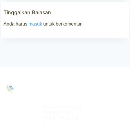
Tinggalkan Balasan
Anda harus
masuk
untuk berkomentar.
PT. Elang
Eco House
Jalan Raden Patah
Gedung Graha
TBK No.97 Lantai
3
Featured Projects