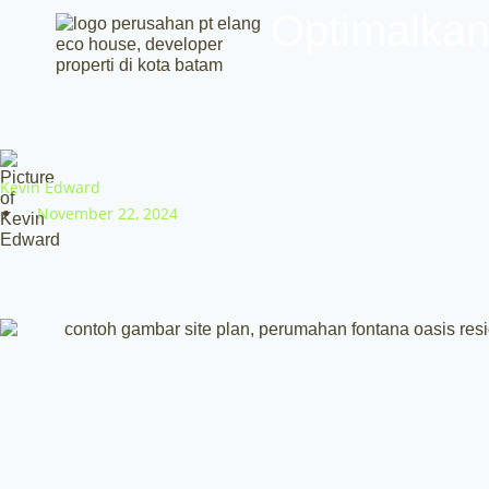
Skip
Optimalkan
to
content
Kevin Edward
November 22, 2024